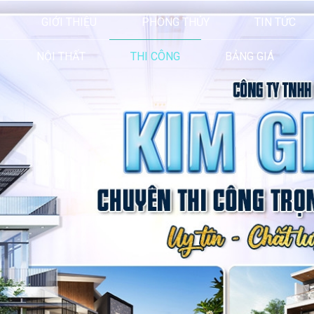
GIỚI THIỆU
PHONG THỦY
TIN TỨC
NỘI THẤT
THI CÔNG
BẢNG GIÁ