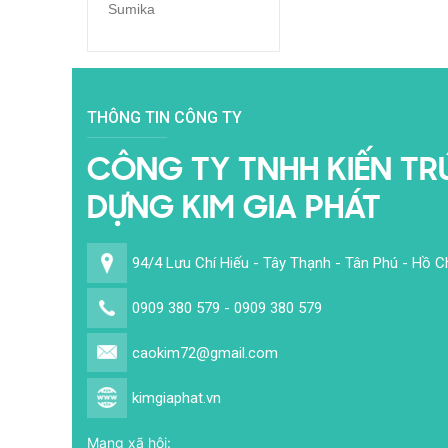
Sumika
THÔNG TIN CÔNG TY
CÔNG TY TNHH KIẾN TR
DỰNG KIM GIA PHÁT
94/4 Lưu Chí Hiếu - Tây Thạnh - Tân Phú - Hồ C
0909 380 579 - 0909 380 579
caokim72@gmail.com
kimgiaphat.vn