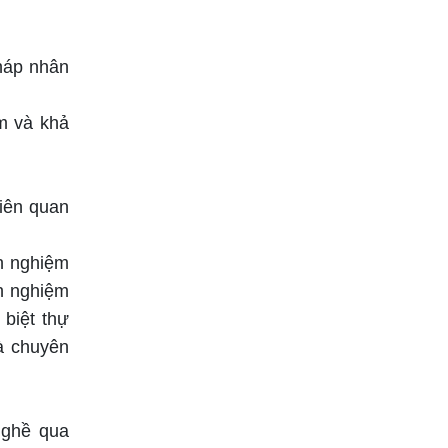
pháp nhân
ệm và khả
liên quan
nh nghiệm
h nghiệm
 biệt thự
và chuyên
nghề qua