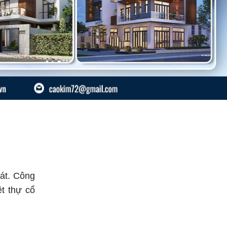
hát. Công
ệt thự cổ